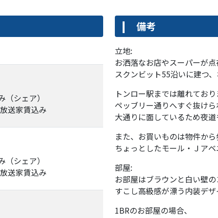
備考
立地:
お洒落なお店やスーパーが点
スクンビット55沿いに建つ
トンロー駅までは離れており
み（シェア）
ペッブリー通りへすぐ抜けら
衛星放送家賃込み
大通りに面しているため夜道
また、お買いものは物件から
ちょっとしたモール・Ｊアベ
み（シェア）
部屋:
衛星放送家賃込み
お部屋はブラウンと白い壁の
すこし高級感が漂う内装デザ
1BRのお部屋の場合、