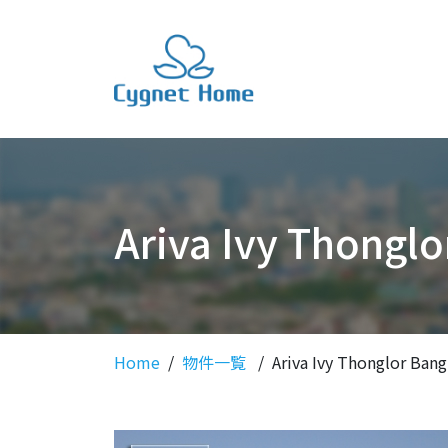
Ariva Ivy Tho
Home
物件一覧
Ariva Ivy Thonglo