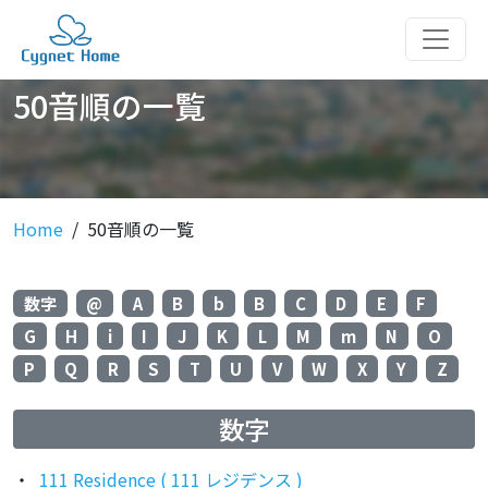
50音順の一覧
Home
50音順の一覧
数字
@
A
B
b
B
C
D
E
F
G
H
i
I
J
K
L
M
m
N
O
P
Q
R
S
T
U
V
W
X
Y
Z
数字
111 Residence ( 111 レジデンス )