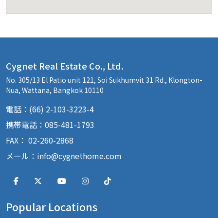
Cygnet Real Estate Co., Ltd.
No. 305/13 El Patio unit 121, Soi Sukhumvit 31 Rd., Klongton-
Nua, Wattana, Bangkok 10110
電話：(66) 2-103-3223-4
携帯電話：085-481-1793
FAX： 02-260-2868
メール：
info@cygnethome.com
Popular Locations