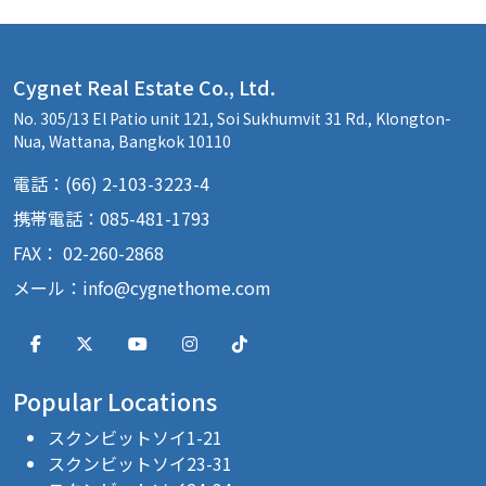
Cygnet Real Estate Co., Ltd.
No. 305/13 El Patio unit 121, Soi Sukhumvit 31 Rd., Klongton-
Nua, Wattana, Bangkok 10110
電話：(66) 2-103-3223-4
携帯電話：085-481-1793
FAX： 02-260-2868
メール：
info@cygnethome.com
Popular Locations
スクンビットソイ1-21
スクンビットソイ23-31