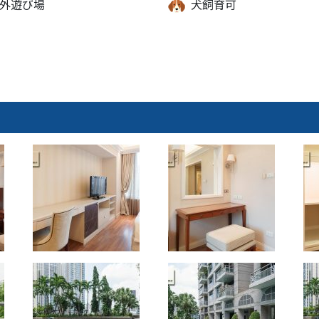
外遊び場
犬飼育可