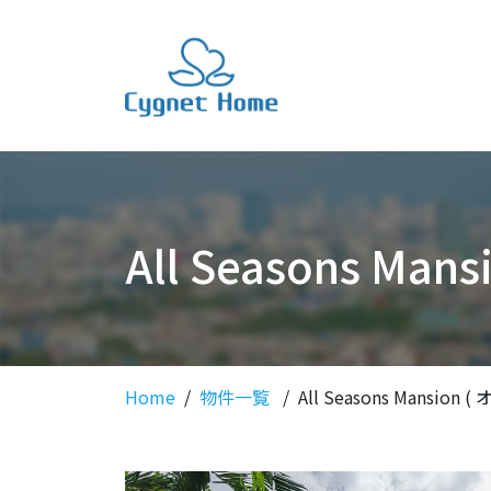
All Seasons M
Home
物件一覧
All Seasons Mansi