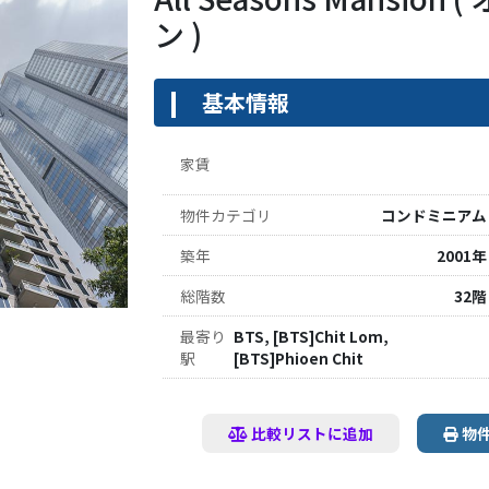
ン )
基本情報
家賃
物件カテゴリ
コンドミニアム
築年
2001年
総階数
32階
最寄り
BTS, [BTS]Chit Lom,
駅
[BTS]Phioen Chit
比較リストに追加
物