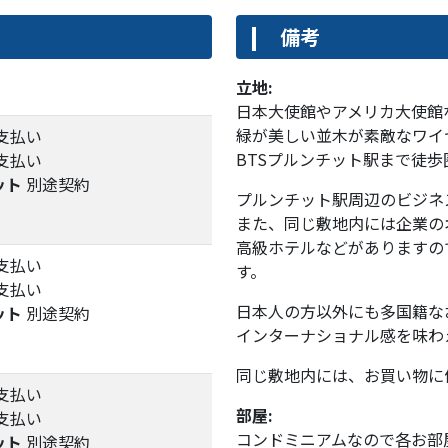
備考
立地:
日本大使館やアメリカ大使館
緑が美しい並木が素敵なワイ
支払い
BTSプルンチット駅まで徒
支払い
ット
別途契約
プルンチット駅周辺のビジネ
また、同じ敷地内には企業の
高級ホテルなどがありますの
支払い
す。
支払い
日本人の方以外にも多国籍な
ット
別途契約
インターナショナル感を味わ
同じ敷地内には、お買い物に
支払い
部屋:
支払い
コンドミニアムなので各お部
ット
別途契約