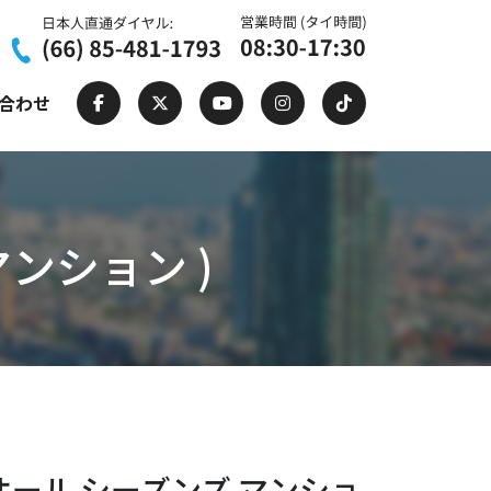
合わせ
 マンション )
on ( オール シーズンズ マンショ