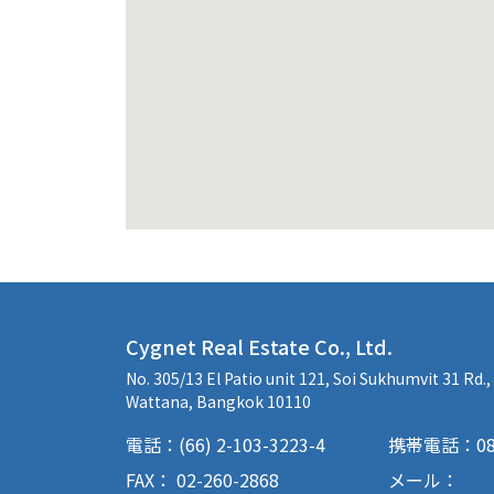
Cygnet Real Estate Co., Ltd.
No. 305/13 El Patio unit 121, Soi Sukhumvit 31 Rd.
Wattana, Bangkok 10110
電話：(66) 2-103-3223-4
携帯電話：085-
FAX： 02-260-2868
メール：