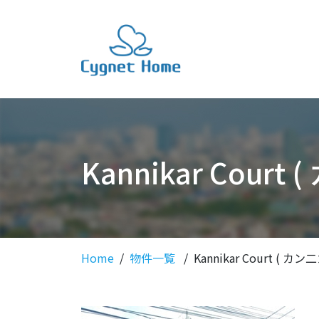
Kannikar Cour
Home
物件一覧
Kannikar Court ( カ