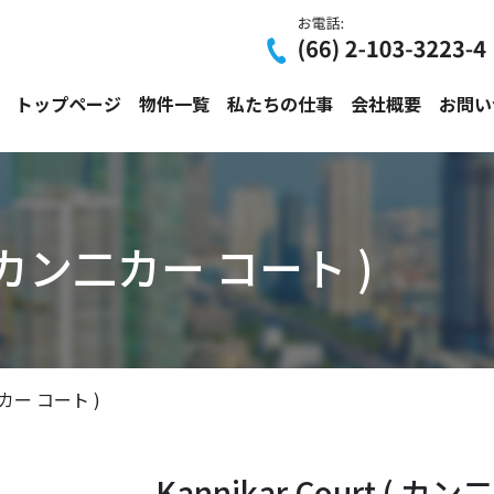
トップページ
物件一覧
私たちの仕事
会社概要
お問い
t ( カン二カー コート )
ン二カー コート )
Kannikar Court ( カ