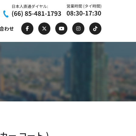
合わせ
ン二カー コート )