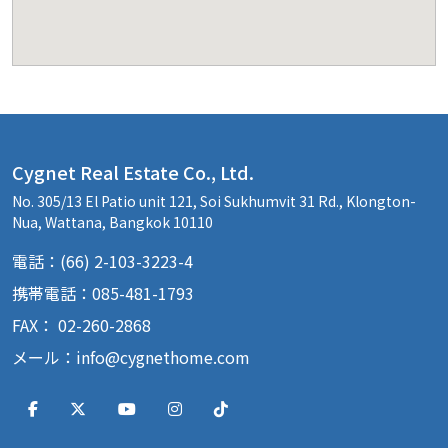
Cygnet Real Estate Co., Ltd.
No. 305/13 El Patio unit 121, Soi Sukhumvit 31 Rd., Klongton-
Nua, Wattana, Bangkok 10110
電話：(66) 2-103-3223-4
携帯電話：085-481-1793
FAX： 02-260-2868
メール：
info@cygnethome.com