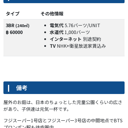
タイプ
その他情報
3BR
電気代
5.76バーツ/UNIT
(240㎡)
฿ 60000
水道代
1,000バーツ
インターネット
別途契約
TV
NHK+衛星放送家賃込み
備考
屋外のお庭は、日本のちょっとした児童公園くらいの広さ
があり、子供達は元気一杯です。
フジスーパー1号店とフジスーパー3号店の中間地点でBTS
プロンポン駅も徒歩圏内。