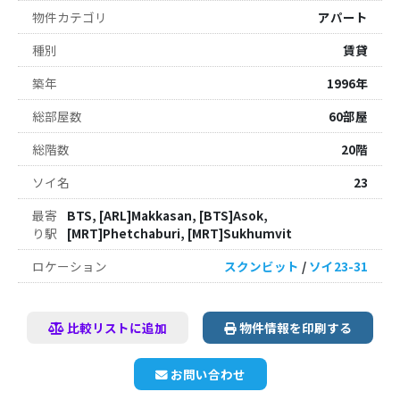
物件カテゴリ
アパート
種別
賃貸
築年
1996年
総部屋数
60部屋
総階数
20階
ソイ名
23
最寄
BTS, [ARL]Makkasan, [BTS]Asok,
り駅
[MRT]Phetchaburi, [MRT]Sukhumvit
ロケーション
スクンビット
/
ソイ23-31
比較リストに追加
物件情報を印刷する
お問い合わせ