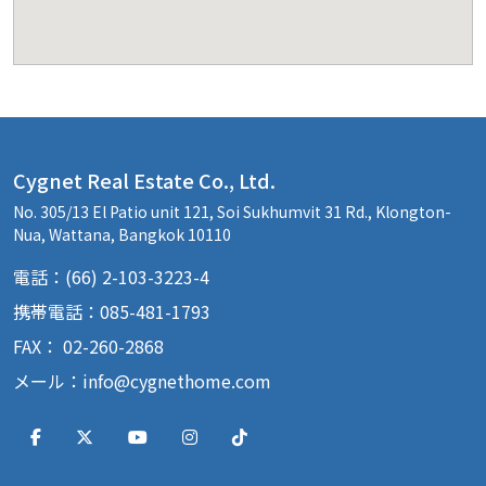
Cygnet Real Estate Co., Ltd.
No. 305/13 El Patio unit 121, Soi Sukhumvit 31 Rd., Klongton-
Nua, Wattana, Bangkok 10110
電話：(66) 2-103-3223-4
携帯電話：085-481-1793
FAX： 02-260-2868
メール：
info@cygnethome.com