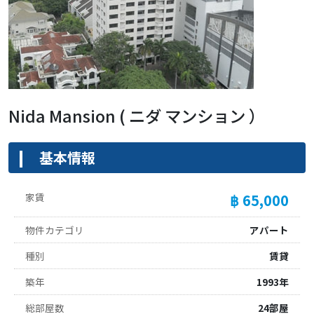
Nida Mansion ( ニダ マンション ）
基本情報
家賃
฿ 65,000
物件カテゴリ
アパート
種別
賃貸
築年
1993年
総部屋数
24部屋