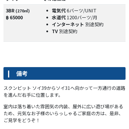
3BR
電気代
6バーツ/UNIT
(270㎡)
฿ 65000
水道代
1200バーツ/月
インターネット
別途契約
TV
別途契約
備考
スクンビット ソイ39からソイ31へ向かって一方通行の道路
を進んだ右手に位置します。
室内は落ち着いた雰囲気の内装、屋外に広い遊び場がある
ため、元気なお子様のいらっしゃるご家庭の方は、是非、
ご見学をどうぞ！