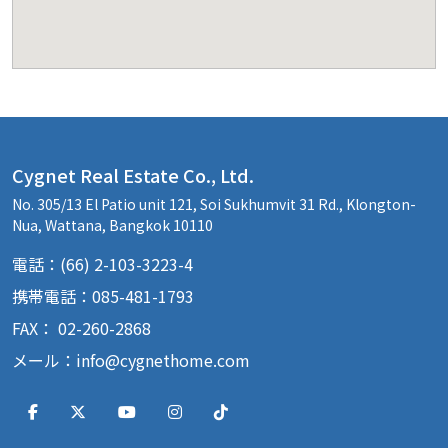
Cygnet Real Estate Co., Ltd.
No. 305/13 El Patio unit 121, Soi Sukhumvit 31 Rd., Klongton-
Nua, Wattana, Bangkok 10110
電話：(66) 2-103-3223-4
携帯電話：085-481-1793
FAX： 02-260-2868
メール：
info@cygnethome.com