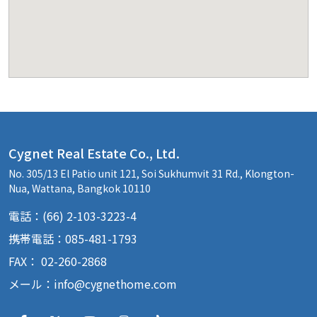
Cygnet Real Estate Co., Ltd.
No. 305/13 El Patio unit 121, Soi Sukhumvit 31 Rd., Klongton-
Nua, Wattana, Bangkok 10110
電話：(66) 2-103-3223-4
携帯電話：085-481-1793
FAX： 02-260-2868
メール：
info@cygnethome.com