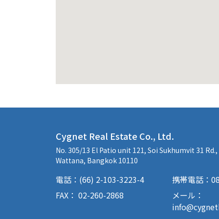
Cygnet Real Estate Co., Ltd.
No. 305/13 El Patio unit 121, Soi Sukhumvit 31 Rd.
Wattana, Bangkok 10110
電話：(66) 2-103-3223-4
携帯電話：085-
FAX： 02-260-2868
メール：
info@cygne