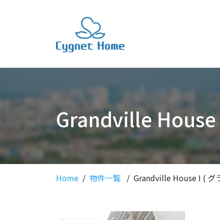
Grandville Ho
Home
物件一覧
Grandville House I