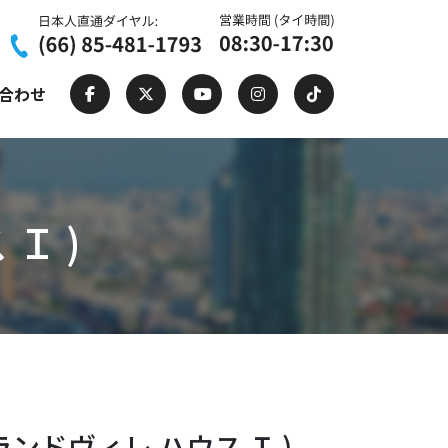
合わせ
 Ｉ )
 ( グランドヴィレ ハウス Ｉ )