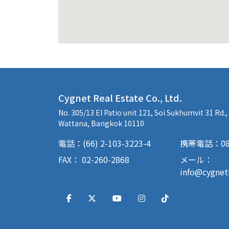
Cygnet Real Estate Co., Ltd.
No. 305/13 El Patio unit 121, Soi Sukhumvit 31 Rd.
Wattana, Bangkok 10110
電話：(66) 2-103-3223-4
携帯電話：085-
FAX： 02-260-2868
メール：
info@cygne