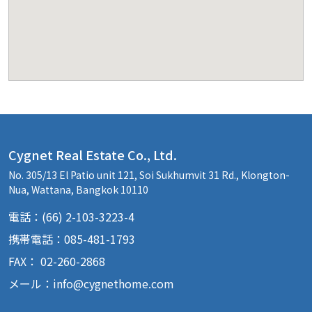
Cygnet Real Estate Co., Ltd.
No. 305/13 El Patio unit 121, Soi Sukhumvit 31 Rd., Klongton-
Nua, Wattana, Bangkok 10110
電話：(66) 2-103-3223-4
携帯電話：085-481-1793
FAX： 02-260-2868
メール：
info@cygnethome.com