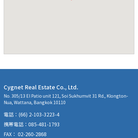
Cygnet Real Estate Co., Ltd.
No. 305/13 El Patio unit 121, Soi Sukhumvit 31 Rd., Klongton-
Nua, Wattana, Bangkok 10110
電話：(66) 2-103-3223-4
携帯電話：085-481-1793
FAX： 02-260-2868