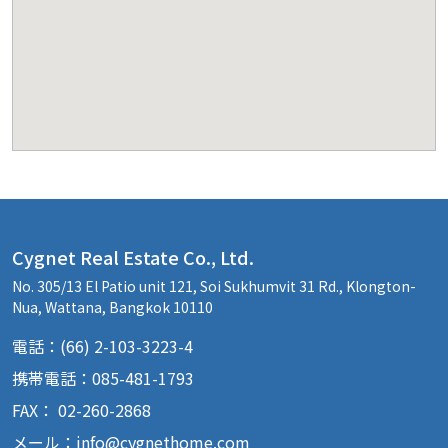
Cygnet Real Estate Co., Ltd.
No. 305/13 El Patio unit 121, Soi Sukhumvit 31 Rd., Klongton-
Nua, Wattana, Bangkok 10110
電話：(66) 2-103-3223-4
携帯電話：085-481-1793
FAX： 02-260-2868
メール：
info@cygnethome.com