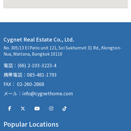
Cygnet Real Estate Co., Ltd.
No. 305/13 El Patio unit 121, Soi Sukhumvit 31 Rd., Klongton-
Nua, Wattana, Bangkok 10110
電話：(66) 2-103-3223-4
携帯電話：085-481-1793
FAX： 02-260-2868
メール：
info@cygnethome.com
Popular Locations