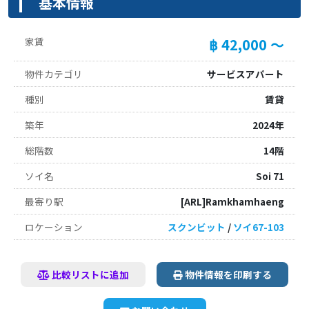
基本情報
家賃
฿ 42,000 ～
物件カテゴリ
サービスアパート
種別
賃貸
築年
2024年
総階数
14階
ソイ名
Soi 71
最寄り駅
[ARL]Ramkhamhaeng
ロケーション
スクンビット
/
ソイ67-103
比較リストに追加
物件情報を印刷する