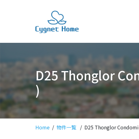
D25 Thonglor 
)
Home
物件一覧
D25 Thonglor Cond