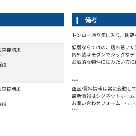
備考
トンロー通り奥に入り、閑静
低層ならではの、落ち着い
の直接請求
内外装はモダンでシックなデ
T
お洒落な物件に住みたい方
契約
***
空室/賃料情報は常に変動し
の直接請求
最新情報はシグネットホーム
T
お問い合わせフォーム →
こ
契約
***