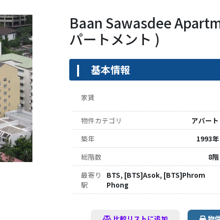
Baan Sawasdee Apa
パートメント )
基本情報
家賃
物件カテゴリ
アパート
築年
1993年
総階数
8階
最寄り
BTS, [BTS]Asok, [BTS]Phrom
駅
Phong
比較リストに追加
物