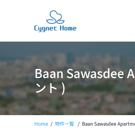
Baan Sawasde
ント )
Home
物件一覧
Baan Sawasdee Ap