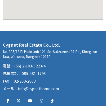
Cygnet Real Estate Co., Ltd.
No. 305/13 El Patio unit 121, Soi Sukhumvit 31 Rd., Klongton-
Nua, Wattana, Bangkok 10110
電話：(66) 2-103-3223-4
携帯電話：085-481-1793
FAX： 02-260-2868
メール：
info@cygnethome.com