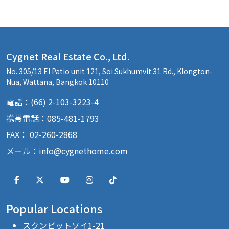
Cygnet Real Estate Co., Ltd.
No. 305/13 El Patio unit 121, Soi Sukhumvit 31 Rd., Klongton-
Nua, Wattana, Bangkok 10110
電話：(66) 2-103-3223-4
携帯電話：085-481-1793
FAX： 02-260-2868
メール：
info@cygnethome.com
Popular Locations
スクンビットソイ1-21