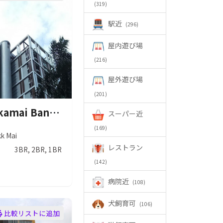
(319)
駅近
(296)
屋内遊び場
(216)
屋外遊び場
(201)
Somerset Ekkamai Bangkok ( サマーセットエカマイ バンコク ) B-C棟アパートメント
スーパー近
(169)
kk Mai
レストラン
3BR, 2BR, 1BR
(142)
病院近
(108)
犬飼育可
(106)
比較リストに追加