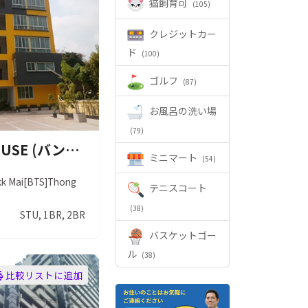
猫飼育可
(105)
クレジットカー
ド
(100)
ゴルフ
(87)
お風呂の洗い場
(79)
BANGKOK HOUSE (バンコク ハウス)
ミニマート
(54)
kk Mai
[BTS]Thong
テニスコート
(38)
STU, 1BR, 2BR
バスケットゴー
ル
(38)
比較リストに追加