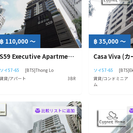
฿ 110,000 ～
฿ 35,000 ～
S59 Executive Apartment (S59 エグゼクティブ アパートメント)
Casa Viva (
ソイ57-65
[BTS]Thong Lo
ソイ57-65
[BTS]E
賃貸/アパート
3BR
賃貸/コンドミニア
ム
比較リストに追加