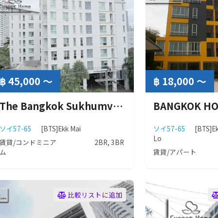
฿ 45,000 ～
฿ 18,000 ～
The Bangkok Sukhumvit 61 (ザ バンコク スクンビット 61）
ソイ57-65
[BTS]Ekk Mai
ソイ57-65
[BTS]E
Lo
賃貸/コンドミニア
2BR, 3BR
ム
賃貸/アパート
比較リストに追加