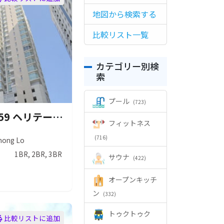
地図から検索する
比較リスト一覧
カテゴリー別検
索
プール
(723)
59 Heritage (59 ヘリテージ）
フィットネス
(716)
hong Lo
1BR, 2BR, 3BR
サウナ
(422)
オープンキッチ
ン
(332)
トゥクトゥク
比較リストに追加