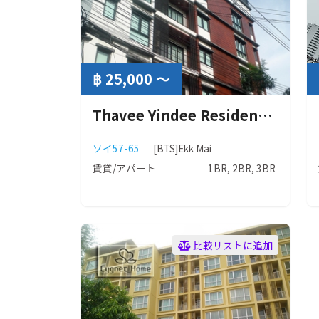
฿ 25,000 ～
Thavee Yindee Residence (タビー インディー レジデンス)
ソイ57-65
[BTS]Ekk Mai
賃貸/アパート
1BR, 2BR, 3BR
比較リストに追加