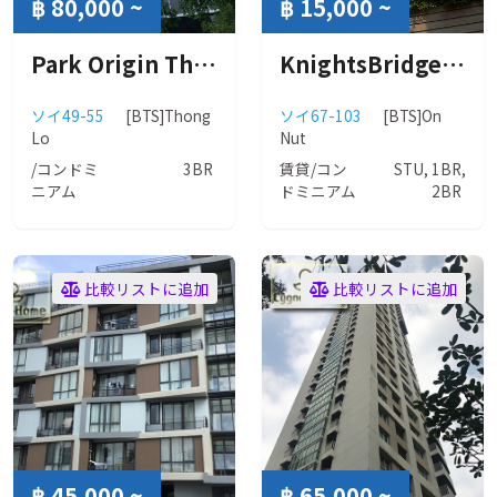
฿ 80,000 ~
฿ 15,000 ~
Park Origin Thonglor (パーク オリジン トンロー)
KnightsBridge Prime Onnut (ナイツブリッジ プライム オンヌット)
ソイ49-55
[BTS]Thong
ソイ67-103
[BTS]On
Lo
Nut
/コンドミ
3BR
賃貸/コン
STU, 1BR,
ニアム
ドミニアム
2BR
比較リストに追加
比較リストに追加
฿ 45,000 ~
฿ 65,000 ~