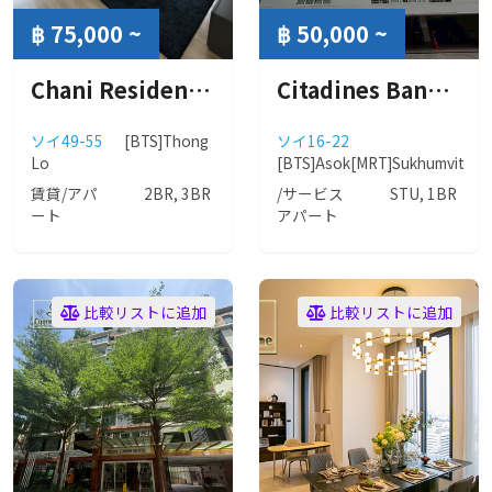
฿ 75,000 ~
฿ 50,000 ~
Chani Residence (チャニ レジデンス)
Citadines Bangkok Sukhumvit 16 (シタディーン バンコク スクンビット16)
ソイ49-55
[BTS]Thong
ソイ16-22
Lo
[BTS]Asok
[MRT]Sukhumvit
賃貸/アパ
2BR, 3BR
/サービス
STU, 1BR
ート
アパート
比較リストに追加
比較リストに追加