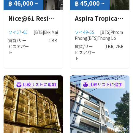
฿ 46,000 ~
฿ 45,000 ~
Nice@61 Residence (ナイス アット 61 レジデンス)
Aspira Tropical Residence (アスピラ トロピカル レジデンス)
ソイ57-65
[BTS]Ekk Mai
ソイ49-55
[BTS]Phrom
Phong
[BTS]Thong Lo
賃貸/サー
1BR
ビスアパー
賃貸/サー
1BR, 2BR
ト
ビスアパー
ト
比較リストに追加
比較リストに追加