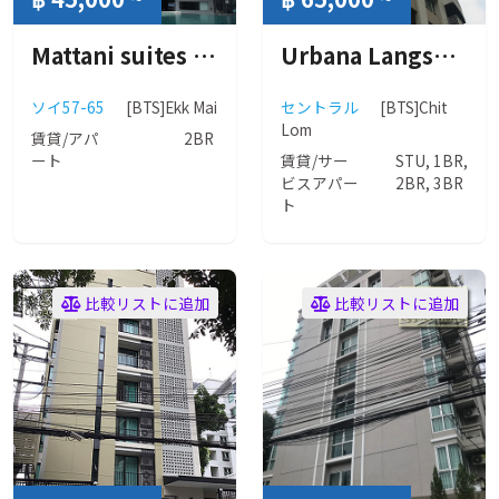
Mattani suites (マッタニ スイーツ)
Urbana Langsuan (アーバナ ランスワン)
ソイ57-65
[BTS]Ekk Mai
セントラル
[BTS]Chit
Lom
賃貸/アパ
2BR
ート
賃貸/サー
STU, 1BR,
ビスアパー
2BR, 3BR
ト
比較リストに追加
比較リストに追加