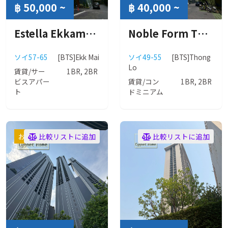
฿ 50,000 ~
฿ 40,000 ~
Estella Ekkamai (エステラ エカマイ)
Noble Form Thonglor (ノーブル フォーム トンロー)
ソイ57-65
[BTS]Ekk Mai
ソイ49-55
[BTS]Thong
Lo
賃貸/サー
1BR, 2BR
ビスアパー
賃貸/コン
1BR, 2BR
ト
ドミニアム
おすすめ
比較リストに追加
比較リストに追加