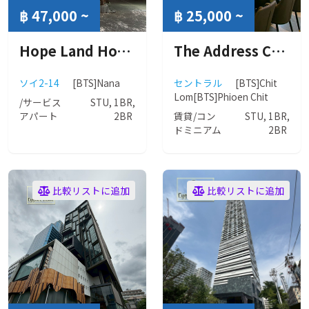
฿ 47,000 ~
฿ 25,000 ~
Hope Land Hotel Sukhumvit 8 (ホープランド ホテル スクンビット 8)
The Address Chidlom (ザ アドレス チットロム)
ソイ2-14
[BTS]Nana
セントラル
[BTS]Chit
Lom
[BTS]Phioen Chit
/サービス
STU, 1BR,
アパート
2BR
賃貸/コン
STU, 1BR,
ドミニアム
2BR
比較リストに追加
比較リストに追加