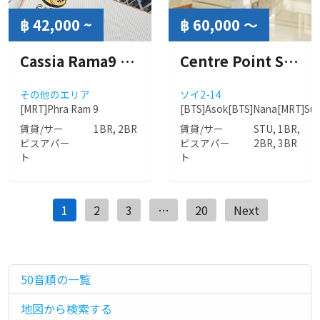
฿ 42,000 ~
฿ 60,000 ～
Cassia Rama9 Bangkok (カシア ラマ9 バンコク)
Centre Point Sukhumvit 10 ( センターポイント スクンビット10 )
その他のエリア
ソイ2-14
[MRT]Phra Ram 9
[BTS]Asok
[BTS]Nana
[MRT]Suk
賃貸/サー
1BR, 2BR
賃貸/サー
STU, 1BR,
ビスアパー
ビスアパー
2BR, 3BR
ト
ト
投
1
2
3
…
20
Next
稿
ナ
ビ
50音順の一覧
ゲ
地図から検索する
ー