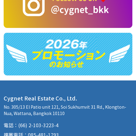
Cygnet Real Estate Co., Ltd.
No. 305/13 El Patio unit 121, Soi Sukhumvit 31 Rd., Klongton-
Nua, Wattana, Bangkok 10110
電話：(66) 2-103-3223-4
携帯電話：085-481-1793