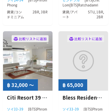
ソイ24-34
[BTS]Phrom
セントラル
[BTS]Chit
Phong
Lom
[BTS]Ratchadamri
賃貸/コン
2BR, 3BR
賃貸/アパ
STU, 1BR,
ドミニアム
ート
2BR
比較リストに追加
比較リストに追加
฿ 32,000 ～
฿ 65,000
Citi Resort 39 New Wing ( シティー リゾート 39 ニューウィング )
Bless Residence ( ブレス レジデンス ）
ソイ33-39
[BTS]Phrom
ソイ33-39
[BTS]Phrom