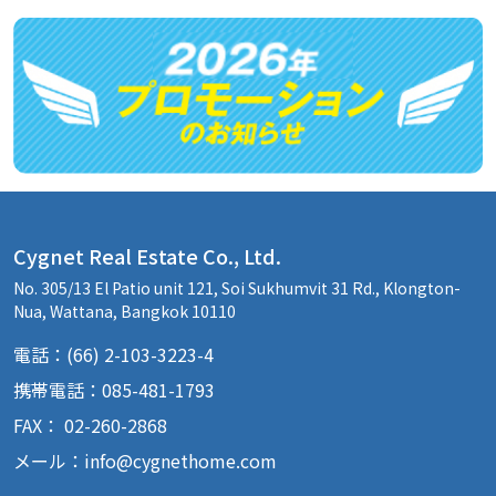
Cygnet Real Estate Co., Ltd.
No. 305/13 El Patio unit 121, Soi Sukhumvit 31 Rd., Klongton-
Nua, Wattana, Bangkok 10110
電話：(66) 2-103-3223-4
携帯電話：085-481-1793
FAX： 02-260-2868
メール：
info@cygnethome.com