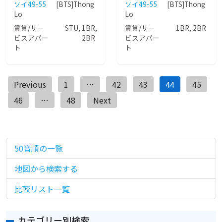
ソイ49-55
[BTS]Thong
ソイ49-55
[BTS]Thong
Lo
Lo
賃貸/サー
STU, 1BR,
賃貸/サー
1BR, 2BR
ビスアパー
2BR
ビスアパー
ト
ト
投
Previous
1
…
42
43
44
45
稿
46
…
48
Next
ナ
ビ
ゲ
50音順の一覧
ー
地図から検索する
シ
ョ
比較リスト一覧
ン
カテゴリー別検索