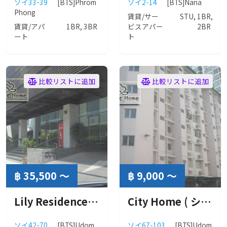
ソイ33-39
[BTS]Phrom
ソイ2-14
[BTS]Nana
Phong
賃貸/サー
STU, 1BR,
賃貸/アパ
1BR, 3BR
ビスアパー
2BR
ート
ト
比較リストに追加
比較リストに追加
฿ 35,500 ～
฿ 9,000 ～
Lily Residence ( リリー レジデンス ）
City Home ( シティホーム ）
ソイ42-70
[BTS]Udom
ソイ67-103
[BTS]Udom