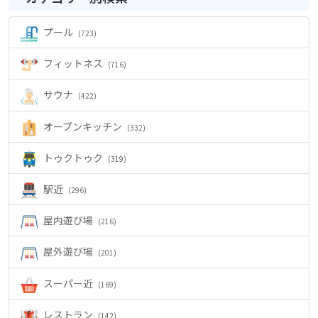
プール
(723)
フィットネス
(716)
サウナ
(422)
オープンキッチン
(332)
トゥクトゥク
(319)
駅近
(296)
屋内遊び場
(216)
屋外遊び場
(201)
スーパー近
(169)
レストラン
(142)