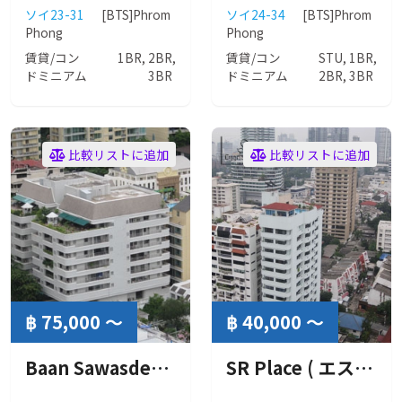
ソイ23-31
[BTS]Phrom
ソイ24-34
[BTS]Phrom
Phong
Phong
賃貸/コン
1BR, 2BR,
賃貸/コン
STU, 1BR,
ドミニアム
3BR
ドミニアム
2BR, 3BR
比較リストに追加
比較リストに追加
฿ 75,000 ～
฿ 40,000 ～
Baan Sawasdee Apartment ( バーン サワディー アパートメント )
SR Place ( エスアール プレイス )