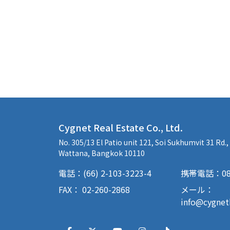
Cygnet Real Estate Co., Ltd.
No. 305/13 El Patio unit 121, Soi Sukhumvit 31 Rd.
Wattana, Bangkok 10110
電話：(66) 2-103-3223-4
携帯電話：085-
FAX： 02-260-2868
メール：
info@cygne