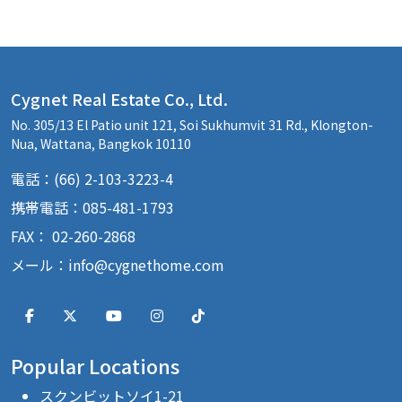
Cygnet Real Estate Co., Ltd.
No. 305/13 El Patio unit 121, Soi Sukhumvit 31 Rd., Klongton-
Nua, Wattana, Bangkok 10110
電話：(66) 2-103-3223-4
携帯電話：085-481-1793
FAX： 02-260-2868
メール：
info@cygnethome.com
Popular Locations
スクンビットソイ1-21