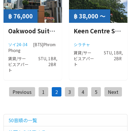
฿ 76,000
฿ 38,000 ～
Oakwood Suites Bangkok (オークウッド スイーツ バンコク)
Keen Centre Sriracha by L’axe ( キーン センター シラチャ バイ ラグゼ )
ソイ24-34
[BTS]Phrom
シラチャ
Phong
賃貸/サー
STU, 1BR,
賃貸/サー
STU, 1BR,
ビスアパー
2BR
ビスアパー
2BR
ト
ト
投
Previous
1
2
3
4
5
Next
稿
ナ
ビ
50音順の一覧
ゲ