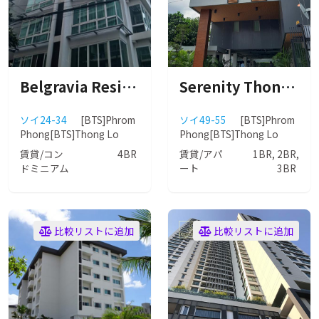
Belgravia Residences (ベルグラビア レジデンス)
Serenity Thonglor (セレニティ トンロー)
ソイ24-34
[BTS]Phrom
ソイ49-55
[BTS]Phrom
Phong
[BTS]Thong Lo
Phong
[BTS]Thong Lo
賃貸/コン
4BR
賃貸/アパ
1BR, 2BR,
ドミニアム
ート
3BR
比較リストに追加
比較リストに追加