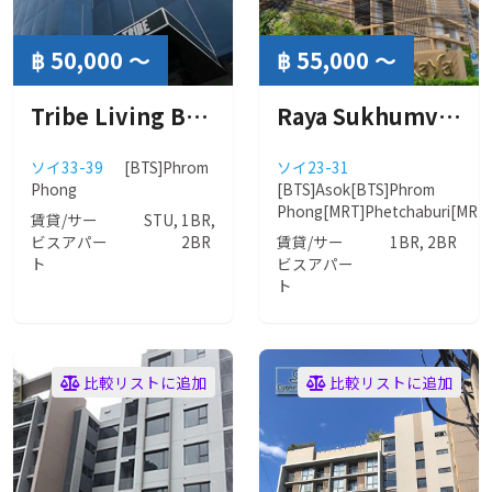
฿ 50,000 ～
฿ 55,000 ～
Tribe Living Bangkok Sukhumvit 39 (トライブ リビング バンコク スクンビット 39)
Raya Sukhumvit 31 (ラヤ スクンビット)
ソイ33-39
[BTS]Phrom
ソイ23-31
Phong
[BTS]Asok
[BTS]Phrom
Phong
[MRT]Phetchaburi
[MRT]
賃貸/サー
STU, 1BR,
ビスアパー
2BR
賃貸/サー
1BR, 2BR
ト
ビスアパー
ト
比較リストに追加
比較リストに追加