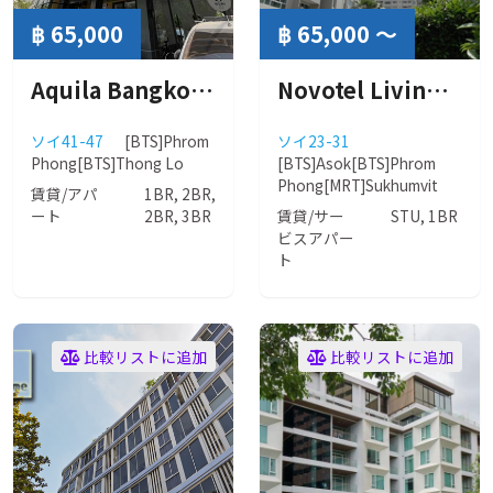
฿ 65,000
฿ 65,000 ～
Aquila Bangkok Hotel & Residence (アクィラ バンコク レジデンス)
Novotel Living Bangkok Sukhumvit Legacy( ノボテル リビング バンコク レガシー ）
ソイ41-47
[BTS]Phrom
ソイ23-31
Phong
[BTS]Thong Lo
[BTS]Asok
[BTS]Phrom
Phong
[MRT]Sukhumvit
賃貸/アパ
1BR, 2BR,
ート
2BR, 3BR
賃貸/サー
STU, 1BR
ビスアパー
ト
比較リストに追加
比較リストに追加