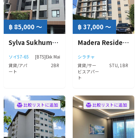
฿ 85,000 ～
฿ 37,000 ～
Sylva Sukhumvit 61 ( シルヴァ スクンビット 61 )
Madera Residence Sriracha ( マデラ レジデンス シラチャ )
ソイ57-65
[BTS]Ekk Mai
シラチャ
賃貸/アパ
2BR
賃貸/サー
STU, 1BR
ート
ビスアパー
ト
比較リストに追加
比較リストに追加