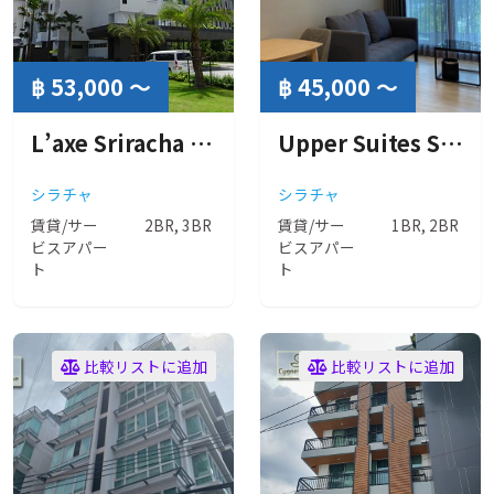
฿ 53,000 ～
฿ 45,000 ～
L’axe Sriracha JALUX SERVICED RESIDENCE（ラグゼ シラチャ ジャルックス サービスレジデンス）
Upper Suites Sriracha ( アッパー スイート シーラチャ )
シラチャ
シラチャ
賃貸/サー
2BR, 3BR
賃貸/サー
1BR, 2BR
ビスアパー
ビスアパー
ト
ト
比較リストに追加
比較リストに追加