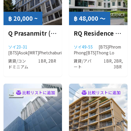
฿ 20,000 ~
฿ 48,000 ～
Q Prasanmitr (キュー プラサミット)
RQ Residence ( RQレジデンス )
ソイ23-31
ソイ49-55
[BTS]Phrom
[BTS]Asok
[MRT]Phetchaburi
[MRT]Sukhumvit
Phong
[BTS]Thong Lo
賃貸/コン
1BR, 2BR
賃貸/アパ
1BR, 2BR,
ドミニアム
ート
3BR
比較リストに追加
比較リストに追加