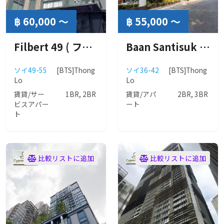
฿ 60,000 ～
฿ 55,000 ～
Filbert 49 ( フィルバード 49 )
Baan Santisuk 38 ( バーン サンティスック 38 )
ソイ49-55
[BTS]Thong
ソイ36-42
[BTS]Thong
Lo
Lo
賃貸/サー
1BR, 2BR
賃貸/アパ
2BR, 3BR
ビスアパー
ート
ト
比較リストに追加
比較リストに追加