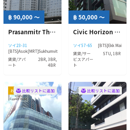
฿ 90,000 ～
฿ 50,000 ～
Prasanmitr Thani Tower ( プラサミットタニ タワー ）
Civic Horizon (シビック ホライゾン)
ソイ23-31
ソイ57-65
[BTS]Ekk Mai
[BTS]Asok
[MRT]Sukhumvit
賃貸/サー
STU, 1BR
賃貸/アパ
2BR, 3BR,
ビスアパー
ート
4BR
ト
おすすめ
比較リストに追加
比較リストに追加