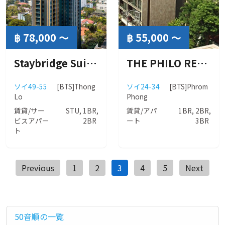
฿ 78,000 〜
฿ 55,000 ～
Staybridge Suites Bangkok Thonglor ( ステイ ブリッジ スィート バンコク トンロー )
THE PHILO RESIDENCE (ザ フィロレジデンス)
ソイ49-55
[BTS]Thong
ソイ24-34
[BTS]Phrom
Lo
Phong
賃貸/サー
STU, 1BR,
賃貸/アパ
1BR, 2BR,
ビスアパー
2BR
ート
3BR
ト
投
Previous
1
2
3
4
5
Next
稿
ナ
ビ
50音順の一覧