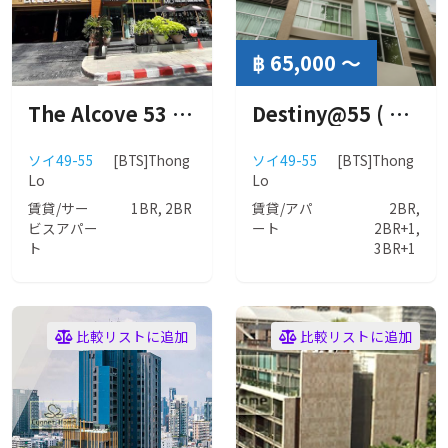
฿ 65,000 ～
The Alcove 53 ( ザ アルコーブ 53 )
Destiny@55 ( ディステニー55 )
ソイ49-55
[BTS]Thong
ソイ49-55
[BTS]Thong
Lo
Lo
賃貸/サー
1BR, 2BR
賃貸/アパ
2BR,
ビスアパー
ート
2BR+1,
ト
3BR+1
比較リストに追加
比較リストに追加