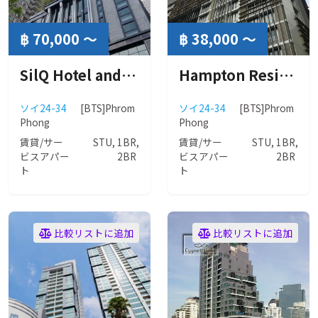
฿ 70,000 ～
฿ 38,000 〜
SilQ Hotel and Residence ( シルク ホテル アンド レジデンス )
Hampton Residence next to Emporium ( ハンプトン レジデンス ネクスト トゥ エンポリアム ）
ソイ24-34
[BTS]Phrom
ソイ24-34
[BTS]Phrom
Phong
Phong
賃貸/サー
STU, 1BR,
賃貸/サー
STU, 1BR,
ビスアパー
2BR
ビスアパー
2BR
ト
ト
比較リストに追加
比較リストに追加