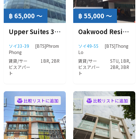
฿ 65,000 ～
฿ 55,000 ～
Upper Suites 39 (アッパースィート39)
Oakwood Residence Sukhumvit Thonglor (オークウッドレジデンス スクムビット トンロー）
ソイ33-39
[BTS]Phrom
ソイ49-55
[BTS]Thong
Phong
Lo
賃貸/サー
1BR, 2BR
賃貸/サー
STU, 1BR,
ビスアパー
ビスアパー
2BR, 3BR
ト
ト
比較リストに追加
比較リストに追加