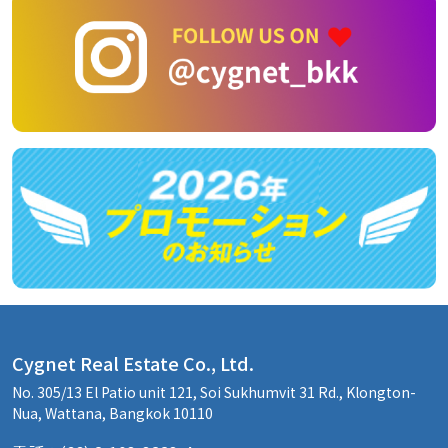
Cygnet Real Estate Co., Ltd.
No. 305/13 El Patio unit 121, Soi Sukhumvit 31 Rd., Klongton-
Nua, Wattana, Bangkok 10110