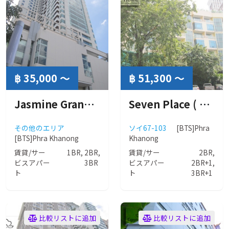
฿ 35,000 ～
฿ 51,300 ～
Jasmine Grande Residence ( ジャスミン グランド レジデンス )
Seven Place ( セブン プレイス )
その他のエリア
ソイ67-103
[BTS]Phra
[BTS]Phra Khanong
Khanong
賃貸/サー
1BR, 2BR,
賃貸/サー
2BR,
ビスアパー
3BR
ビスアパー
2BR+1,
ト
ト
3BR+1
比較リストに追加
比較リストに追加