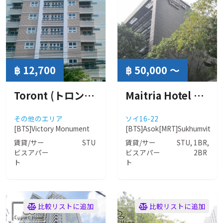
฿ 12,700
฿ 50,000 ～
Toront (トロント）
Maitria Hotel Sukhumvit 18 (マイトリア スクンビット18)
その他のエリア
ソイ16-22
[BTS]Victory Monument
[BTS]Asok
[MRT]Sukhumvit
賃貸/サー
STU
賃貸/サー
STU, 1BR,
ビスアパー
ビスアパー
2BR
ト
ト
比較リストに追加
比較リストに追加