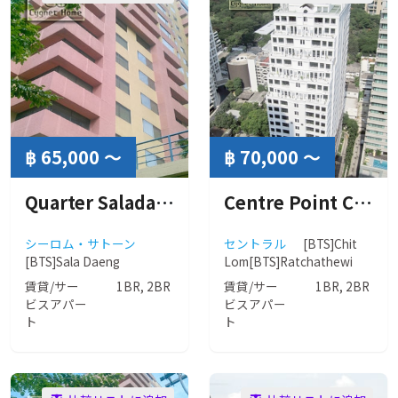
฿ 65,000 ～
฿ 70,000 ～
Quarter Saladaeng ( クォーター サラデーン）
Centre Point Chidlom ( センターポイント チットロム )
シーロム・サトーン
セントラル
[BTS]Chit
[BTS]Sala Daeng
Lom
[BTS]Ratchathewi
賃貸/サー
1BR, 2BR
賃貸/サー
1BR, 2BR
ビスアパー
ビスアパー
ト
ト