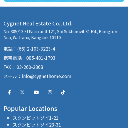
Cygnet Real Estate Co., Ltd.
No. 305/13 El Patio unit 121, Soi Sukhumvit 31 Rd., Klongton-
Nua, Wattana, Bangkok 10110
電話：(66) 2-103-3223-4
携帯電話：085-481-1793
FAX： 02-260-2868
メール：
info@cygnethome.com
Popular Locations
スクンビットソイ1-21
スクンビットソイ23-31