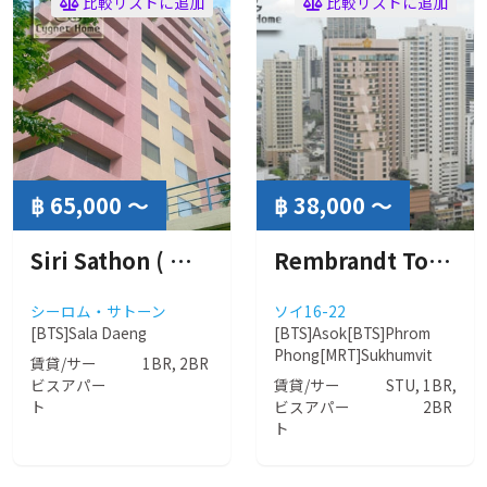
比較リストに追加
比較リストに追加
฿ 65,000 ～
฿ 38,000 ～
Siri Sathon ( シリ サトーン )
Rembrandt Tower ( レンブラント タワー )
シーロム・サトーン
ソイ16-22
[BTS]Sala Daeng
[BTS]Asok
[BTS]Phrom
Phong
[MRT]Sukhumvit
賃貸/サー
1BR, 2BR
ビスアパー
賃貸/サー
STU, 1BR,
ト
ビスアパー
2BR
ト