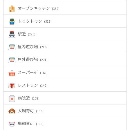
オープンキッチン
(332)
トゥクトゥク
(319)
駅近
(296)
屋内遊び場
(216)
屋外遊び場
(201)
スーパー近
(169)
レストラン
(142)
病院近
(108)
犬飼育可
(106)
猫飼育可
(105)