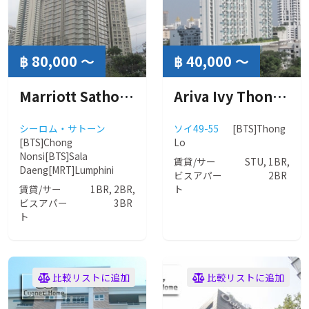
฿ 80,000 ～
฿ 40,000 ～
Marriott Sathorn Vista (マリオット サトーン ビスタ)
Ariva Ivy Thonglor Bangkok (アリヴァ アイヴィー トンロー)
シーロム・サトーン
ソイ49-55
[BTS]Thong
[BTS]Chong
Lo
Nonsi
[BTS]Sala
賃貸/サー
STU, 1BR,
Daeng
[MRT]Lumphini
ビスアパー
2BR
賃貸/サー
1BR, 2BR,
ト
ビスアパー
3BR
ト
比較リストに追加
比較リストに追加