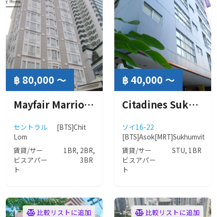
฿ 80,000 ～
฿ 40,000 ～
Mayfair Marriott ( メイフェアー マリオット ）
Citadines Sukhumvit 16 ( シタディーンズ スクムビット )
セントラル
[BTS]Chit
ソイ16-22
Lom
[BTS]Asok
[MRT]Sukhumvit
賃貸/サー
1BR, 2BR,
賃貸/サー
STU, 1BR
ビスアパー
3BR
ビスアパー
ト
ト
比較リストに追加
比較リストに追加