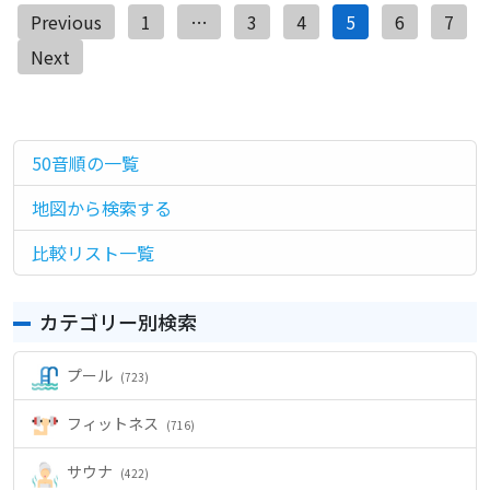
投
Previous
1
…
3
4
5
6
7
稿
Next
ナ
ビ
ゲ
50音順の一覧
ー
地図から検索する
シ
ョ
比較リスト一覧
ン
カテゴリー別検索
プール
(723)
フィットネス
(716)
サウナ
(422)