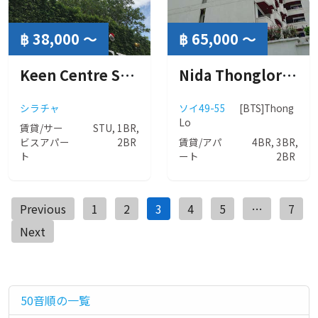
฿ 38,000 ～
฿ 65,000 ～
Keen Centre Sriracha by L’axe ( キーン センター シラチャ バイ ラグゼ )
Nida Thonglor ( ニダ トンロー )
シラチャ
ソイ49-55
[BTS]Thong
Lo
賃貸/サー
STU, 1BR,
ビスアパー
2BR
賃貸/アパ
4BR, 3BR,
ト
ート
2BR
投
Previous
1
2
3
4
5
…
7
稿
Next
ナ
ビ
ゲ
50音順の一覧
ー