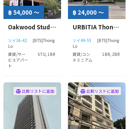
฿ 54,000 ～
฿ 24,000 ～
Oakwood Studios Sukhumvit Bangkok 36 (オークウッドスタジオ スクンビット バンコク 36)
URBITIA Thonglor 36 (アービティア トンロー)
ソイ36-42
[BTS]Thong
ソイ49-55
[BTS]Thong
Lo
Lo
賃貸/サー
STU, 1BR
賃貸/コン
1BR, 2BR
ビスアパー
ドミニアム
ト
比較リストに追加
比較リストに追加