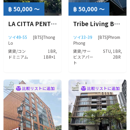
฿ 50,000 ～
฿ 50,000 ～
LA CITTA PENTHOUSE （ラ チッタ ペントハウス）
Tribe Living Bangkok Sukhumvit 39 (トライブ リビング バンコク スクンビット 39)
ソイ49-55
[BTS]Thong
ソイ33-39
[BTS]Phrom
Lo
Phong
賃貸/コン
1BR,
賃貸/サー
STU, 1BR,
ドミニアム
1BR+1
ビスアパー
2BR
ト
比較リストに追加
比較リストに追加