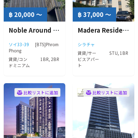
฿ 20,000 ～
฿ 37,000 ～
Noble Around Sukhumvit 33 (ノーブル アラウンド スクンビット 33)
Madera Residence Sriracha ( マデラ レジデンス シラチャ )
ソイ33-39
[BTS]Phrom
シラチャ
Phong
賃貸/サー
STU, 1BR
賃貸/コン
1BR, 2BR
ビスアパー
ドミニアム
ト
比較リストに追加
比較リストに追加