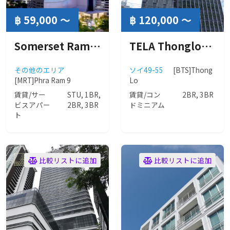
฿ 59,000 ～
฿ 120,000 ～
Somerset Rama 9 Bangkok ( サマーセット ラマ 9 バンコク )
TELA Thonglor ( テラ トンロー )
その他のエリア
ソイ49-55
[BTS]Thong
[MRT]Phra Ram 9
Lo
賃貸/サー
STU, 1BR,
賃貸/コン
2BR, 3BR
ビスアパー
2BR, 3BR
ドミニアム
ト
比較リストに追加
比較リストに追加