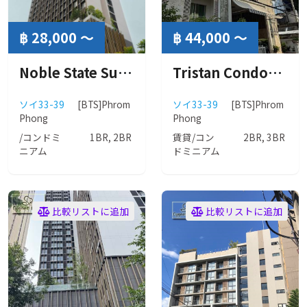
฿ 28,000 ～
฿ 44,000 ～
Noble State Sukhumvit 39 (ノーブル ステート 39)
Tristan Condominium 39 (トリスタン コンドミニアム39)
ソイ33-39
[BTS]Phrom
ソイ33-39
[BTS]Phrom
Phong
Phong
/コンドミ
1BR, 2BR
賃貸/コン
2BR, 3BR
ニアム
ドミニアム
比較リストに追加
比較リストに追加