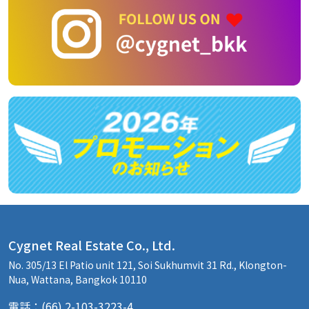
Cygnet Real Estate Co., Ltd.
No. 305/13 El Patio unit 121, Soi Sukhumvit 31 Rd., Klongton-
Nua, Wattana, Bangkok 10110
電話：(66) 2-103-3223-4