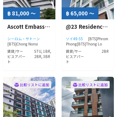
฿ 81,000 ～
฿ 65,000 ～
Ascott Embassy Sathorn Bangkok (アスコット エンバシー サトーン バンコク )
@23 Residence ( @23 レジデンス ）
シーロム・サトーン
ソイ49-55
[BTS]Phrom
[BTS]Chong Nonsi
Phong
[BTS]Thong Lo
賃貸/サー
STU, 1BR,
賃貸/サー
2BR
ビスアパー
2BR, 3BR
ビスアパー
ト
ト
比較リストに追加
比較リストに追加