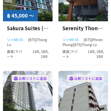
฿ 45,000 ～
Sakura Suites (サクラ スイート)
Serenity Thonglor (セレニティ トンロー)
ソイ49-55
[BTS]Thong
ソイ49-55
[BTS]Phrom
Lo
Phong
[BTS]Thong Lo
賃貸/アパ
1BR, 2BR,
賃貸/アパ
1BR, 2BR,
ート
3BR
ート
3BR
比較リストに追加
比較リストに追加