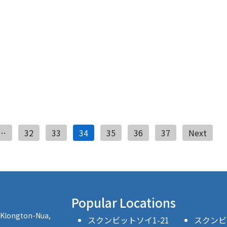
投
…
32
33
34
35
36
37
Next
稿
ナ
ビ
Popular Locations
ゲ
, Klongton-Nua,
スクンビットソイ1-21
スクンビッ