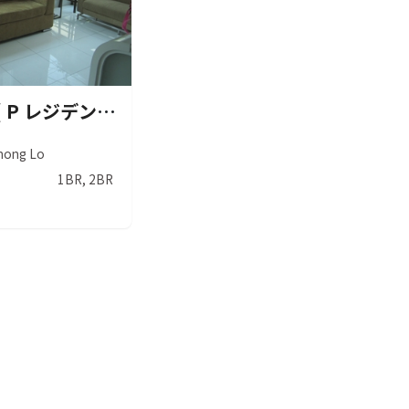
P Residence ( P レジデンス )
hong Lo
1BR, 2BR