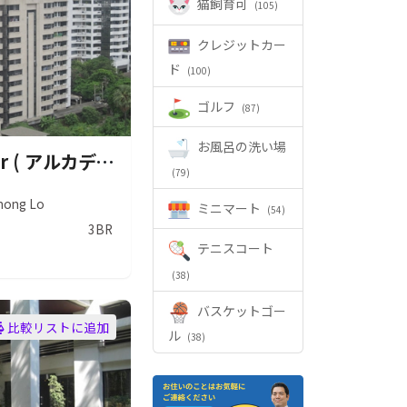
猫飼育可
(105)
クレジットカー
ド
(100)
ゴルフ
(87)
お風呂の洗い場
Arcadia Tower ( アルカディア タワー )
(79)
hong Lo
ミニマート
(54)
3BR
テニスコート
(38)
バスケットゴー
比較リストに追加
ル
(38)