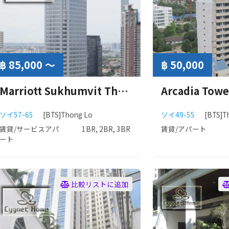
฿ 85,000 ～
฿ 50,000
Marriott Sukhumvit Thonglor ( マリオット スクンビット トンロー )
ソイ57-65
[BTS]Thong Lo
ソイ49-55
[BTS]T
賃貸/サービスアパ
1BR, 2BR, 3BR
賃貸/アパート
ート
比較リストに追加