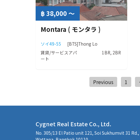
฿ 38,000 ～
Montara ( モンタラ )
ソイ49-55
[BTS]Thong Lo
賃貸/サービスアパ
1BR, 2BR
ート
Previous
1
Cygnet Real Estate Co., Ltd.
No. 305/13 El Patio unit 121, Soi Sukhumvit 31 Rd.
Wattana, Bangkok 10110