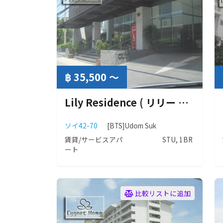
฿ 35,500 ～
Lily Residence ( リリー レジデンス ）
ソイ42-70
[BTS]Udom Suk
賃貸/サービスアパ
STU, 1BR
ート
比較リストに追加