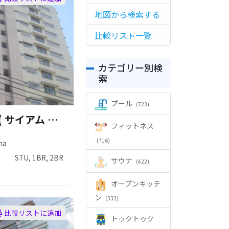
地図から検索する
比較リスト一覧
カテゴリー別検
索
プール
(723)
SIAM COURT ( サイアム コート )
フィットネス
(716)
na
STU, 1BR, 2BR
サウナ
(422)
オープンキッチ
ン
(332)
比較リストに追加
トゥクトゥク