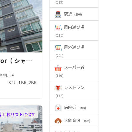
(319)
駅近
(296)
屋内遊び場
(216)
屋外遊び場
(201)
Shine Thonglor（ シャイン トンロー ）
スーパー近
hong Lo
(169)
STU, 1BR, 2BR
レストラン
(142)
病院近
(108)
比較リストに追加
犬飼育可
(106)