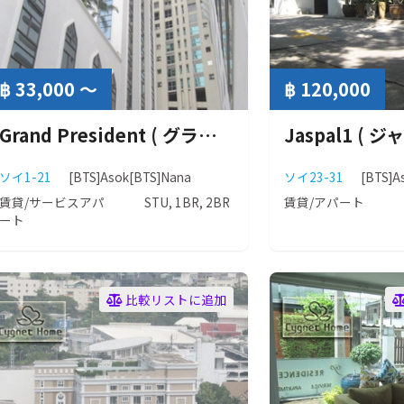
฿ 33,000 ～
฿ 120,000
Grand President ( グランド プレジデント )
Jaspal1 ( ジ
ソイ1-21
[BTS]Asok
[BTS]Nana
ソイ23-31
[BTS]A
賃貸/サービスアパ
STU, 1BR, 2BR
賃貸/アパート
ート
比較リストに追加